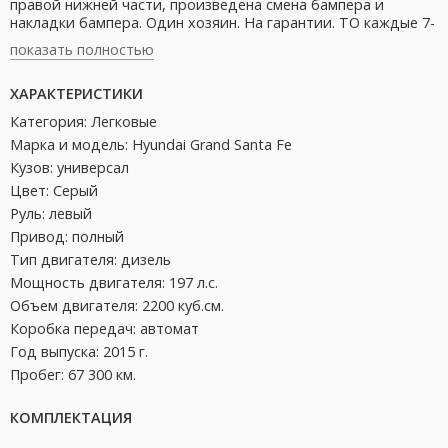
правой нижней части, произведена смена бампера и
накладки бампера. Один хозяин. На гарантии. ТО каждые 7-
8 тыс.км. Расход масла отсутствует, расход ДТ по трассе
показать полностью
6,7л/100км. Бережно обкатана и заботливо эксплуатируется.
История эксплуатации в сервисной книжке. По желанию
ХАРАКТЕРИСТИКИ
покупателя предпродажный осмотр у официального
дилера. Своевременно обслуживался. Прошёл все ТО.
Категория: Легковые
Оригинальный ПТС. В салоне не курили. Полный комплект
Марка и модель: Hyundai Grand Santa Fe
ключей и документов. Возможен торг при осмотре.
Кузов: универсал
Цвет: Серый
Руль: левый
Привод: полный
Тип двигателя: дизель
Мощность двигателя: 197 л.с.
Объем двигателя: 2200 куб.см.
Коробка передач: автомат
Год выпуска: 2015 г.
Пробег: 67 300 км.
КОМПЛЕКТАЦИЯ