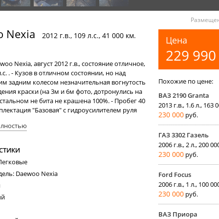
Размещен
 Nexia
2012 г.в., 109 л.с., 41 000 км.
Цена
229 99
oo Nexia, август 2012 г.в., состояние отличное,
.с. . - Кузов в отличном состоянии, но над
Похожие по цене:
им задним колесом незначительная вогнутость
ения краски (на 3м и 6м фото, дотронулись на
ВАЗ 2190 Granta
остальном не бита не крашена 100%. - Пробег 40
2013 г.в., 1.6 л., 163 
плектация "Базовая" с гидроусилителем руля
230 000
руб.
ановлена сигнализация Аллигатор -
олностью
льно тонирована задняя часть авто, и
ГАЗ 3302 Газель
ная полоса (по ГОСТу) - Имеются молдинги на
2006 г.в., 2 л., 200 00
флекторы - Коврики в салоне и багажнике -
СТИКИ
230 000
руб.
 защита картера . При покупке оставлю
 Легковые
номера. Во владении 3 года. Брал её
дель: Daewoo Nexia
Ford Focus
ой с пробегом 4 т.км. (соответственно 2й
йден техосмотр 11.02.2016, действует 2 года. В
2006 г.в., 1 л., 100 00
н
планово заменен ГРМ, ролики, помпа, антифриз,
230 000
руб.
ый
и, фильтры. Вам, как новому хозяину, вкладывать
ужно. Находится в центре г. Энгельс.
ВАЗ Приора