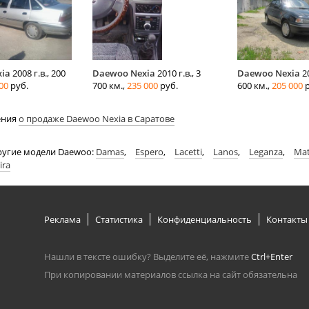
ia
2008 г.в., 200
Daewoo Nexia
2010 г.в., 3
Daewoo Nexia
20
00
руб.
700 км.,
235 000
руб.
600 км.,
205 000
р
ения
о продаже Daewoo Nexia в Саратове
ругие модели Daewoo:
Damas
,
Espero
,
Lacetti
,
Lanos
,
Leganza
,
Mat
ira
Реклама
Статистика
Конфиденциальность
Контакты
Нашли в тексте ошибку? Выделите её, нажмите
Ctrl+Enter
При копировании материалов ссылка на сайт обязательна