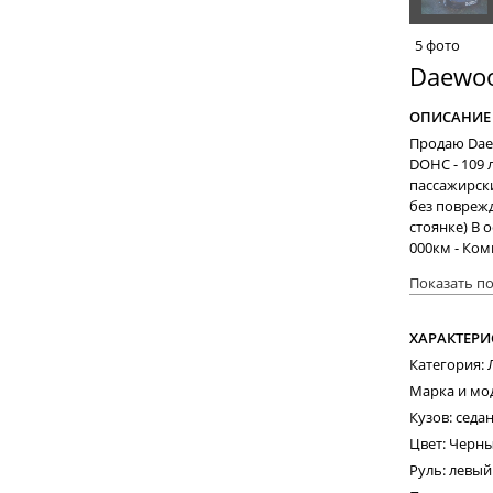
5 фото
Daewoo
ОПИСАНИЕ
Продаю Daew
DOHC - 109 л
пассажирск
без поврежд
стоянке) В 
000км - Ком
(ГУР) - Уст
Показать п
Профессиона
солнцезащит
дверях и де
ХАРАКТЕРИ
Установлена
Категория:
зеркальные 
Марка и мо
полугодовал
хозяин). Про
Кузов: седа
марте 2016 
Цвет: Черн
масло, свеч
Руль: левый
ничего не н