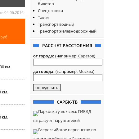
билетов
Спецтехника
о 04.06.2016
Такси
Транспорт водный
Транспорт железнодорожный
0
руб
РАССЧЕТ РАССТОЯНИЯ
от города:
(например:
Саратов
)
000 км.
до города:
(например:
Москва
)
0 км.
САРБК-ТВ
Парковка у вокзала: ГИБДД
0 км.
штрафует нарушителей
Всероссийское первенство по
автомногоборью в Саратове