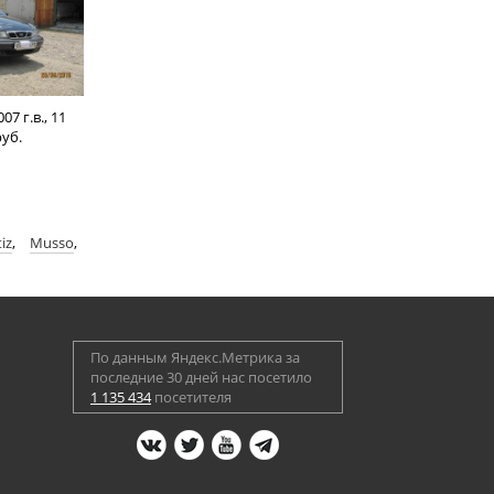
07 г.в., 11
уб.
iz
,
Musso
,
По данным Яндекс.Метрика за
последние 30 дней нас посетило
1 135 434
посетителя