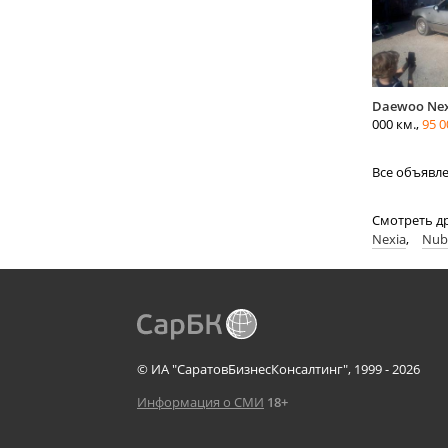
Daewoo Nex
000 км.,
95 0
Все объявл
Смотреть д
Nexia
,
Nub
© ИА "СаратовБизнесКонсалтинг", 1999 - 2026
Информация о СМИ
18+