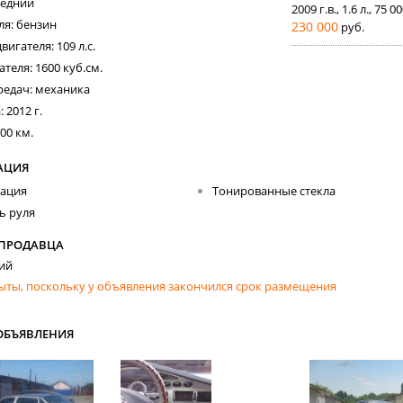
редний
2009 г.в., 1.6 л., 75 0
ля: бензин
230 000
руб.
игателя: 109 л.с.
теля: 1600 куб.см.
редач: механика
 2012 г.
00 км.
АЦИЯ
зация
Тонированные стекла
ь руля
 ПРОДАВЦА
ий
ыты, поскольку у объявления закончился срок размещения
ОБЪЯВЛЕНИЯ