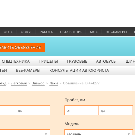
ФОТО
ФОКУС
РАБОТА
ОБЪЯВЛЕНИЯ
АВТО
ВЕБ-КАМЕРЫ
БАВИТЬ ОБЪЯВЛЕНИЕ
СПЕЦТЕХНИКА
ПРИЦЕПЫ
ГРУЗОВЫЕ
АВТОБУСЫ
ШИ
ТЬИ
ВЕБ-КАМЕРЫ
КОНСУЛЬТАЦИИ АВТОЮРИСТА
огид
Легковые
Daewoo
Nexia
Объявление ID 474277
Пробег, км
Модель
модель