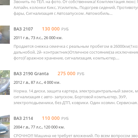
Звонить по ТЕЛ. на фото. От собственника! Комплектация люкс:
Алпайн, колонки Кикс, Усилитель, Подогрев сидений, Противо
фары, Сигнализация с Автозапуском. Автомобиль...
130 000
ВАЗ 2107
РУБ
2011 г.в., 73 л.c., 26 000 км.
Продается снежка семечка с реальным пробегом в 26000км(1хо
дальнобой, 2й- контрактник)Отличное состояние(за исключени
фото)Гаражное хранение, сигнализация, компьютер,...
275 000
ВАЗ 2190 Granta
РУБ
2012 г.в., 87 л.c., 4 000 км.
Норма. 14 диски, защита картера, электроцентральный замок, м
сигнализация с авто- запуском, Бортовой компьютер, ЭУР,
электроподьемники, без ДТП, коврики. Один хозяин. Сервисная..
110 000
ВАЗ 2114
РУБ
2004 г.в., 77 л.c., 120 000 км.
СРОЧНО!!! Машина не требует вложений. По всем вопросом зво