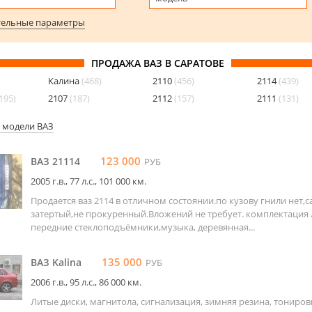
ельные параметры
ПРОДАЖА ВАЗ В САРАТОВЕ
Калина
(468)
2110
(456)
2114
(439)
195)
2107
(187)
2112
(157)
2111
(131)
е модели ВАЗ
123 000
ВАЗ 21114
РУБ
2005 г.в., 77 л.c., 101 000 км.
Продается ваз 2114 в отличном состоянии.по кузову гнили нет,с
затертый,не прокуренный.Вложений не требует. комплектация 
передние стеклоподъёмники,музыка, деревянная...
135 000
ВАЗ Kalina
РУБ
2006 г.в., 95 л.c., 86 000 км.
Литые диски, магнитола, сигнализация, зимняя резина, тониров