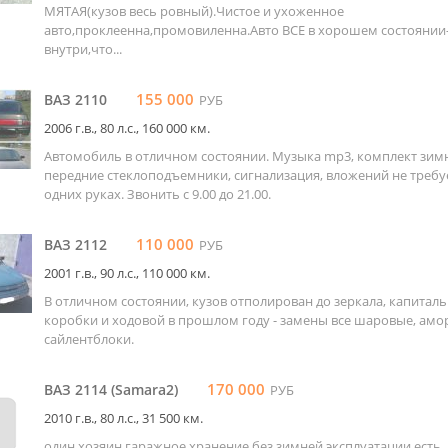
МЯТАЯ(кузов весь ровный).Чистое и ухоженное
авто,проклеенна,промовиленна.Авто ВСЕ в хорошем состоянии
внутри,что...
155 000
ВАЗ 2110
РУБ
2006 г.в., 80 л.c., 160 000 км.
Автомобиль в отличном состоянии. Музыка mp3, комплект зим
передние стеклоподъемники, сигнализация, вложений не требует
одних руках. Звонить с 9.00 до 21.00.
110 000
ВАЗ 2112
РУБ
2001 г.в., 90 л.c., 110 000 км.
В отличном состоянии, кузов отполирован до зеркала, капитал
коробки и ходовой в прошлом году - замены все шаровые, амо
сайлентблоки.
170 000
ВАЗ 2114 (Samara2)
РУБ
2010 г.в., 80 л.c., 31 500 км.
один хозяин гаражное хранение без зимней эксплуатации есть