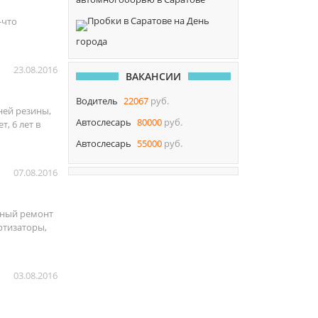
Пробки в Саратове на День
-что
города
23.08.2016
ВАКАНСИИ
Водитель
22067
руб.
ней резины,
Автослесарь
80000
руб.
, 6 лет в
Автослесарь
55000
руб.
07.08.2016
ьный ремонт
ртизаторы,
03.08.2016