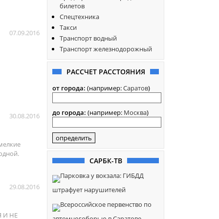
билетов
Спецтехника
Такси
07.09.2016
Транспорт водный
Транспорт железнодорожный
РАССЧЕТ РАССТОЯНИЯ
от города:
(например:
Саратов
)
до города:
(например:
Москва
)
30.08.2016
 мелкие
родной.
САРБК-ТВ
Парковка у вокзала: ГИБДД
29.08.2016
штрафует нарушителей
Всероссийское первенство по
Я И НЕ
автомногоборью в Саратове