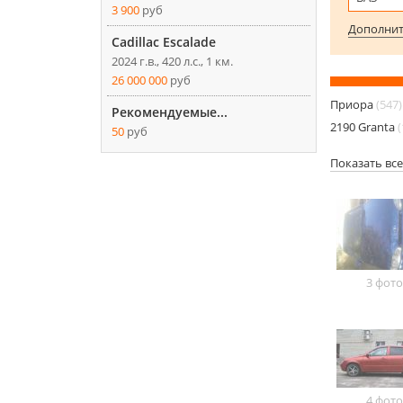
3 900
руб
Дополнит
Cadillac Escalade
2024 г.в., 420 л.с., 1 км.
26 000 000
руб
Приора
(547)
Рекомендуемые...
2190 Granta
(
50
руб
Показать вс
3 фото
4 фото