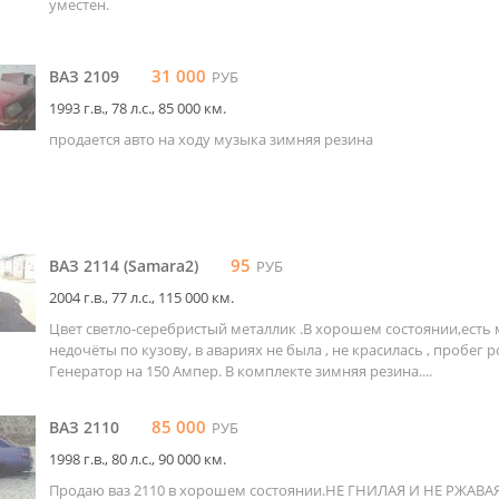
уместен.
31 000
ВАЗ 2109
РУБ
1993 г.в., 78 л.c., 85 000 км.
продается авто на ходу музыка зимняя резина
95
ВАЗ 2114 (Samara2)
РУБ
2004 г.в., 77 л.c., 115 000 км.
Цвет светло-серебристый металлик .В хорошем состоянии,есть
недочёты по кузову, в авариях не была , не красилась , пробег 
Генератор на 150 Ампер. В комплекте зимняя резина....
85 000
ВАЗ 2110
РУБ
1998 г.в., 80 л.c., 90 000 км.
Продаю ваз 2110 в хорошем состоянии.НЕ ГНИЛАЯ И НЕ РЖАВА