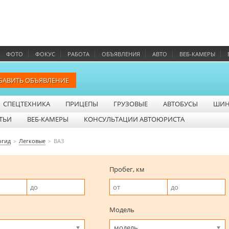
ФОТО
ФОКУС
РАБОТА
ОБЪЯВЛЕНИЯ
АВТО
ВЕБ-КАМЕРЫ
БАВИТЬ ОБЪЯВЛЕНИЕ
СПЕЦТЕХНИКА
ПРИЦЕПЫ
ГРУЗОВЫЕ
АВТОБУСЫ
ШИ
ТЬИ
ВЕБ-КАМЕРЫ
КОНСУЛЬТАЦИИ АВТОЮРИСТА
огид
Легковые
ВАЗ
Пробег, км
Модель
модель