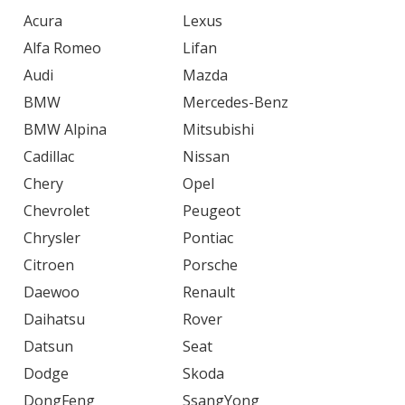
Acura
Lexus
Alfa Romeo
Lifan
Audi
Mazda
BMW
Mercedes-Benz
BMW Alpina
Mitsubishi
Cadillac
Nissan
Chery
Opel
Chevrolet
Peugeot
Chrysler
Pontiac
Citroen
Porsche
Daewoo
Renault
Daihatsu
Rover
Datsun
Seat
Dodge
Skoda
DongFeng
SsangYong