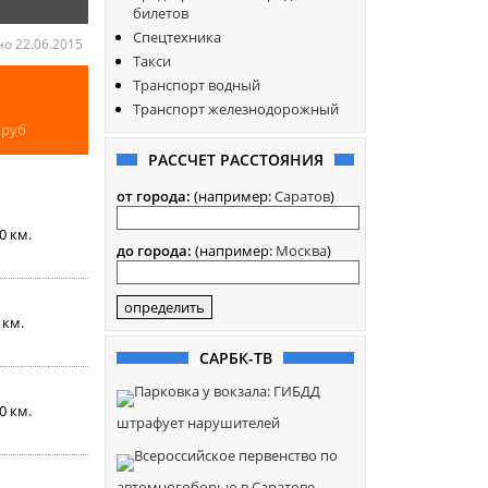
билетов
Спецтехника
о 22.06.2015
Такси
Транспорт водный
Транспорт железнодорожный
0
руб
РАССЧЕТ РАССТОЯНИЯ
от города:
(например:
Саратов
)
00 км.
до города:
(например:
Москва
)
0 км.
САРБК-ТВ
Парковка у вокзала: ГИБДД
00 км.
штрафует нарушителей
Всероссийское первенство по
автомногоборью в Саратове