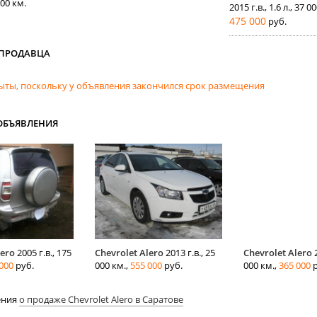
00 км.
2015 г.в., 1.6 л., 37 0
475 000
руб.
 ПРОДАВЦА
ыты, поскольку у объявления закончился срок размещения
ОБЪЯВЛЕНИЯ
lero
2005 г.в., 175
Chevrolet Alero
2013 г.в., 25
Chevrolet Alero
2
000
руб.
000 км.,
555 000
руб.
000 км.,
365 000
р
ения
о продаже Chevrolet Alero в Саратове