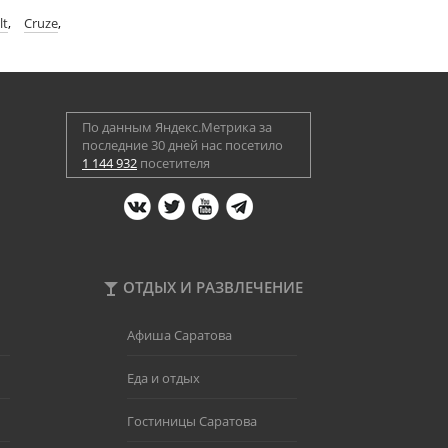
lt
,
Cruze
,
По данным Яндекс.Метрика за
последние 30 дней нас посетило
1 144 932
посетителя
ОТДЫХ И РАЗВЛЕЧЕНИЕ
Афиша Саратова
Еда и отдых
Гостиницы Саратова