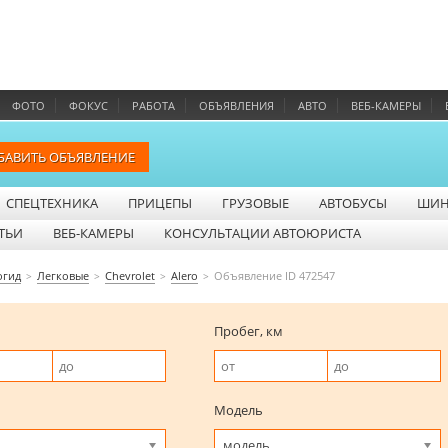
ФОТО
ФОКУС
РАБОТА
ОБЪЯВЛЕНИЯ
АВТО
ВЕБ-КАМЕРЫ
БАВИТЬ ОБЪЯВЛЕНИЕ
СПЕЦТЕХНИКА
ПРИЦЕПЫ
ГРУЗОВЫЕ
АВТОБУСЫ
ШИ
ТЬИ
ВЕБ-КАМЕРЫ
КОНСУЛЬТАЦИИ АВТОЮРИСТА
огид
Легковые
Chevrolet
Alero
Объявление ID 472547
Пробег, км
Модель
модель