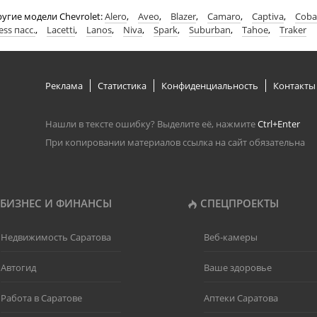
угие модели Chevrolet:
Alero
,
Aveo
,
Blazer
,
Camaro
,
Captiva
,
Coba
ess пасс.
,
Lacetti
,
Lanos
,
Niva
,
Spark
,
Suburban
,
Tahoe
,
Traker
Реклама
Статистика
Конфиденциальность
Контакты
Нашли в тексте ошибку? Выделите её, нажмите
Ctrl+Enter
При копировании материалов ссылка на сайт обязательна
БИЗНЕС И ФИНАНСЫ
СПЕЦПРОЕКТЫ
Недвижимость Саратова
Веб-камеры
Автогид
Ваше здоровье
Работа в Саратове
Аптеки Саратова