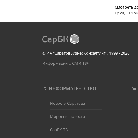
Смотреть др
Epica
,
Expr
© ИА "СаратовБизнесКонсалтинг", 1999 - 2026
Информация о СМИ
18+
ИНФОРМАГЕНТСТВО
Новости Саратова
Мировые новости
СарБК-ТВ