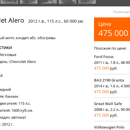
Размещен
et Alero
2012 г.в., 115 л.с., 60 000 км.
Цена
475 00
ый акпп, кондеп абс. обогревы.
СТИКИ
Похожие по цене:
 Легковые
Ford Focus
ель: Chevrolet Alero
2011 г.в., 1.8 л., 48 0
475 000
руб.
н
ый
ВАЗ 2190 Granta
2014 г.в., 1.6 л., 4 50
редний
475 000
руб.
ля: бензин
игателя: 115 л.с.
Great Wall Safe
2008 г.в., 2.2 л., 90 0
теля: 1600 куб.см.
475 000
руб.
редач: автомат
 2012 г.
Volkswagen Polo